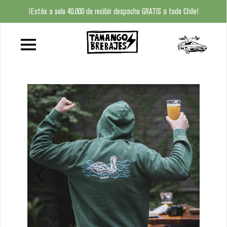
¡Estás a solo 40.000 de recibir despacho GRATIS a todo Chile!
HOME
QUIÉNES
SOMOS
BAR
TAMANGO
TAMANGO
BEER
Previous
Next
CLUB
BEER
FINDER