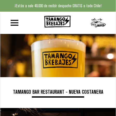
¡Estás a solo 40.000 de recibir despacho GRATIS a todo Chile!
HOME
QUIÉNES
SOMOS
BAR
TAMANGO
TAMANGO
BEER
TAMANGO BAR RESTAURANT - NUEVA COSTANERA
CLUB
BEER
FINDER