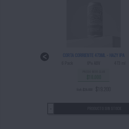
CORTA CORRIENTE 473ML - HAZY IPA
700 ml
6 Pack
6% ABV
473 ml
PRECIO BEER CLUB
$18.000
$19.200
Ref: $24.000
L CARRO
PRODUCTO SIN STOCK