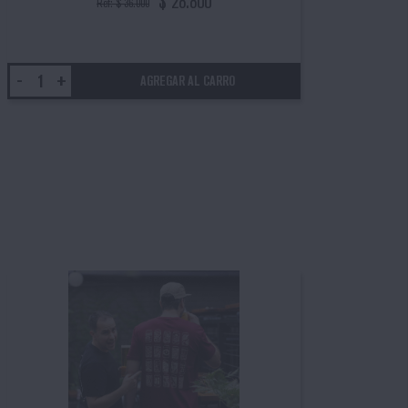
$ 28.800
Ref: $ 36.000
-
+
-
+
AGREGAR AL CARRO