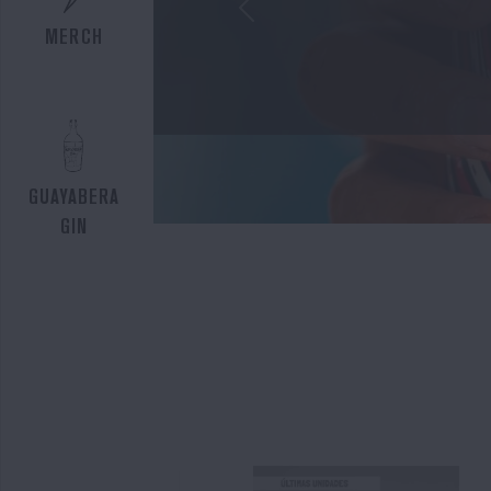
Previous
CONTACTO
MERCH
INGRESA
GUAYABERA
GIN