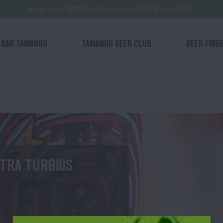
¡Estás a solo 40.000 de recibir despacho GRATIS a todo Chile!
BAR TAMANGO
TAMANGO BEER CLUB
BEER FIND
E LA GANGSTER FAVORITA
A
 salud...