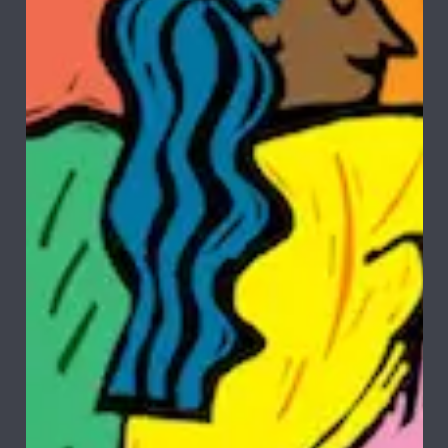
PACKS
>
6 PACK VARIEDADES
PRECIO BEER CLUB
$13.500