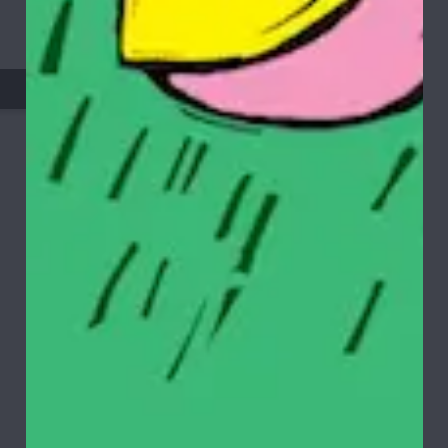
$ 14.400
Ref: $ 18.000
-
+
AGREGAR AL CARRO
MERCH
>