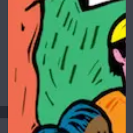
HUMBOLDT - PACIFIC LAGER
6 Pack
5% ABV
355 ml
PRECIO BEER CLUB
$11.700
$12.480
Ref: $15.600
-
+
AGREGAR AL CARRO