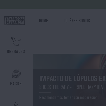
HOME
QUIÉNES SOMOS
HOME
QUIÉNES
SOMOS
BREBAJES
BAR
TAMANGO
TAMANGO
EL RETORNO D
BEER
PACKS
CLUB
OG - HAZY DOUBLE IP
BEER
Para brindar con un criminal
FINDER