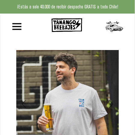
¡Estás a solo 40.000 de recibir despacho GRATIS a todo Chile!
HOME
QUIÉNES
SOMOS
BAR
TAMANGO
TAMANGO
BEER
Previous
Next
CLUB
BEER
FINDER