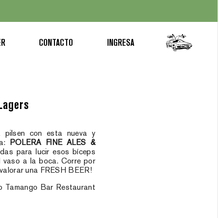
ER
CONTACTO
INGRESA
 Lagers
 pilsen con esta nueva y
ga:
POLERA FINE ALES &
adas para lucir esos bíceps
el vaso a la boca. Corre por
pa valorar una FRESH BEER!
ro Tamango Bar Restaurant